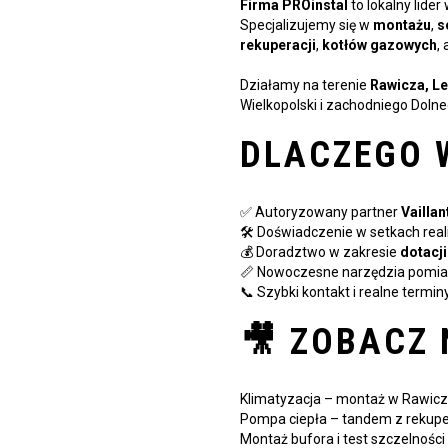
Firma PROinstal
to lokalny lide
Specjalizujemy się w
montażu
,
s
rekuperacji
,
kotłów gazowych
,
Działamy na terenie
Rawicza, Le
Wielkopolski i zachodniego Dolne
DLACZEGO 
✅ Autoryzowany partner
Vaillan
🛠️ Doświadczenie w setkach reali
💰 Doradztwo w zakresie
dotacji
📏 Nowoczesne narzędzia pomiaro
📞 Szybki kontakt i realne terminy
🎥 ZOBACZ 
Klimatyzacja – montaż w Rawic
Pompa ciepła – tandem z rekupe
Montaż bufora i test szczelności