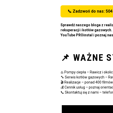
📞 Zadzwoń do nas: 504
Sprawdź naszego bloga z reali
rekuperacji i kotłów gazowych.
YouTube PROinstal i poznaj nas
📌 WAŻNE 
♨️ Pompy ciepła – Rawicz i okoli
🔧 Serwis kotłów gazowych – Raw
🎬 Realizacje – ponad 400 filmó
💰 Cennik usług – poznaj orienta
📞 Skontaktuj się z nami – telefo