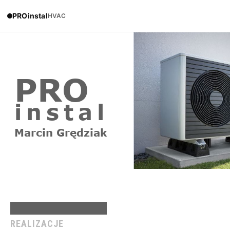
PROinstal
HVAC
HOME
REALIZACJE