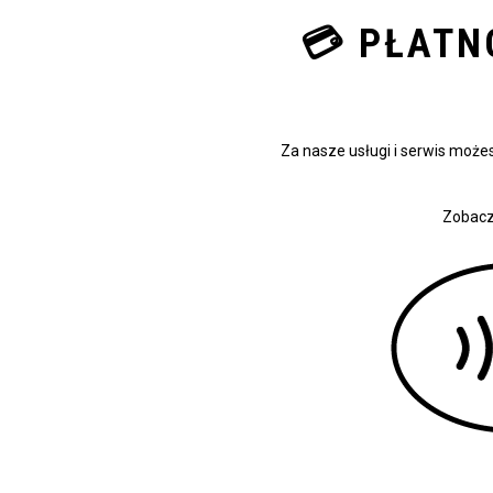
💳 PŁATN
Za nasze usługi i serwis moż
Zobacz 