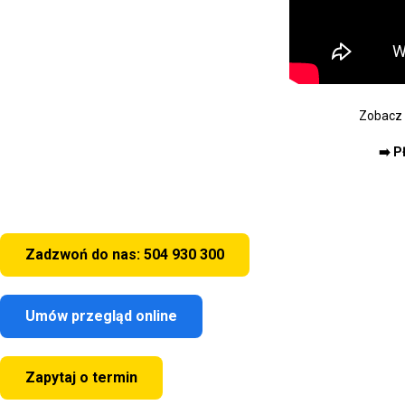
Zobacz 
➡️ P
Zadzwoń do nas: 504 930 300
Umów przegląd online
Zapytaj o termin