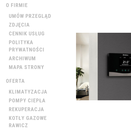
O FIRMIE
UMÓW PRZEGLĄD
ZDJĘCIA
CENNIK USŁUG
POLITYKA
PRYWATNOŚCI
ARCHIWUM
MAPA STRONY
OFERTA
KLIMATYZACJA
POMPY CIEPŁA
REKUPERACJA
KOTŁY GAZOWE
RAWICZ