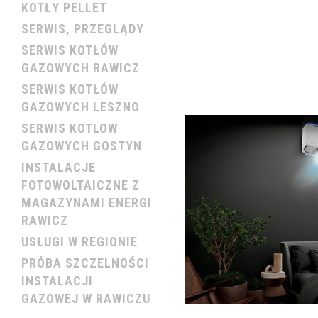
KOTŁY PELLET
SERWIS, PRZEGLĄDY
SERWIS KOTŁÓW
GAZOWYCH RAWICZ
SERWIS KOTŁÓW
GAZOWYCH LESZNO
SERWIS KOTLOW
GAZOWYCH GOSTYN
INSTALACJE
FOTOWOLTAICZNE Z
MAGAZYNAMI ENERGI
RAWICZ
USŁUGI W REGIONIE
PRÓBA SZCZELNOŚCI
INSTALACJI
GAZOWEJ W RAWICZU