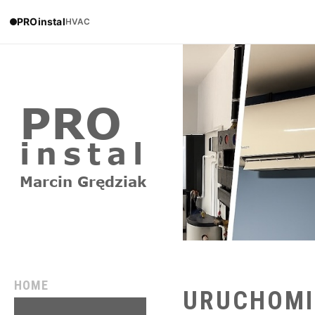
PROinstal
HVAC
HOME
URUCHOMI
REALIZACJE