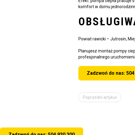
Efekt: pompa ciepła pracuje st
komfort w domu jednorodzin
OBSŁUGIW
Powiat rawicki – Jutrosin, Mie
Planujesz montaż pompy ciep
profesjonalnego uruchomieni
Zadzwoń do nas: 504
Poprzedni artykuł
Zadzwoń do nas: 504 930 300