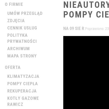
NIEAUTOR
O FIRMIE
POMPY
CI
UMÓW PRZEGLĄD
ZDJĘCIA
CENNIK USŁUG
NA 09 SIE R
Poprawiono: 23
POLITYKA
PRYWATNOŚCI
ARCHIWUM
MAPA STRONY
OFERTA
KLIMATYZACJA
POMPY CIEPŁA
REKUPERACJA
KOTŁY GAZOWE
RAWICZ