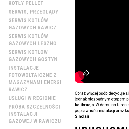
KOTŁY PELLET
SERWIS, PRZEGLĄDY
SERWIS KOTŁÓW
GAZOWYCH RAWICZ
SERWIS KOTŁÓW
GAZOWYCH LESZNO
SERWIS KOTLOW
GAZOWYCH GOSTYN
INSTALACJE
FOTOWOLTAICZNE Z
MAGAZYNAMI ENERGI
RAWICZ
Coraz więcej osób decyduje s
USŁUGI W REGIONIE
jednak niezbędnym etapem po
kalibracja
. W domu na tereni
PRÓBA SZCZELNOŚCI
poprawności instalacji oraz 
INSTALACJI
Sinclair
.
GAZOWEJ W RAWICZU