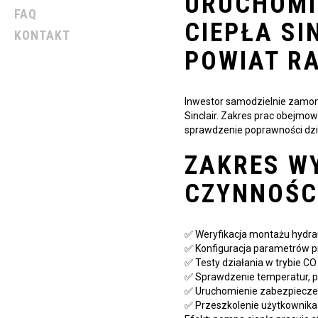
URUCHOMI
FAQ
CIEPŁA SI
KONTAKT
POWIAT R
Inwestor samodzielnie zamon
Sinclair. Zakres prac obejmo
sprawdzenie poprawności dzi
ZAKRES W
CZYNNOŚC
✅ Weryfikacja montażu hydrau
✅ Konfiguracja parametrów 
✅ Testy działania w trybie C
✅ Sprawdzenie temperatur, p
✅ Uruchomienie zabezpiecze
✅ Przeszkolenie użytkownika 