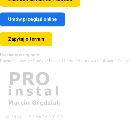
Umów przegląd online
Zapytaj o termin
Działamy w regionie:
Rawicz • Leszno • Gostyń • Miejska Górka • Bojanowo • Jutrosin • Żmigr
©
2026
PRIVACY POLICY