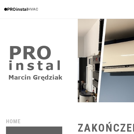
PROinstal
HVAC
HOME
ZAKOŃCZE
REALIZACJE