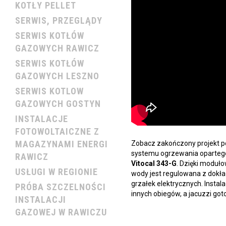
KOTŁY PELLET
SERWIS, PRZEGLĄDY
SERWIS KOTŁÓW
GAZOWYCH RAWICZ
SERWIS KOTŁÓW
GAZOWYCH LESZNO
SERWIS KOTLOW
GAZOWYCH GOSTYN
INSTALACJE
FOTOWOLTAICZNE Z
MAGAZYNAMI ENERGI
Zobacz zakończony projekt 
systemu ogrzewania oparteg
RAWICZ
Vitocal 343-G
. Dzięki moduł
USŁUGI W REGIONIE
wody jest regulowana z dokła
grzałek elektrycznych. Instala
PRÓBA SZCZELNOŚCI
innych obiegów, a jacuzzi got
INSTALACJI
GAZOWEJ W RAWICZU