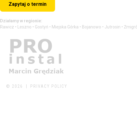
Zapytaj o termin
Działamy w regionie:
Rawicz • Leszno • Gostyń • Miejska Górka • Bojanowo • Jutrosin • Żmigr
©
2026
PRIVACY POLICY