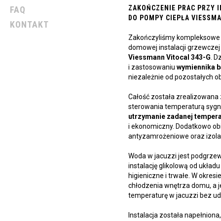
ZAKOŃCZENIE PRAC PRZY 
FAQ
DO POMPY CIEPŁA VIESSMA
KONTAKT
Zakończyliśmy kompleksowe
domowej instalacji grzewczej
Viessmann Vitocal 343-G
. D
i zastosowaniu
wymiennika 
niezależnie od pozostałych 
Całość została zrealizowana
sterowania temperaturą syg
utrzymanie zadanej temper
i ekonomiczny. Dodatkowo ob
antyzamrożeniowe oraz izola
Woda w jacuzzi jest podgrze
instalację glikolową od układ
higieniczne i trwałe. W okresi
chłodzenia wnętrza domu, a
temperaturę w jacuzzi bez udz
Instalacja została napełnion