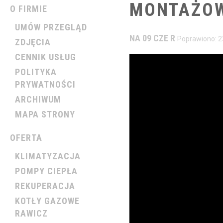
MONTAŻO
O FIRMIE
UMÓW PRZEGLĄD
NA 09 CZE R
Poprawiono: 2
ZDJĘCIA
CENNIK USŁUG
POLITYKA
PRYWATNOŚCI
ARCHIWUM
MAPA STRONY
OFERTA
KLIMATYZACJA
POMPY CIEPŁA
REKUPERACJA
KOTŁY GAZOWE
RAWICZ