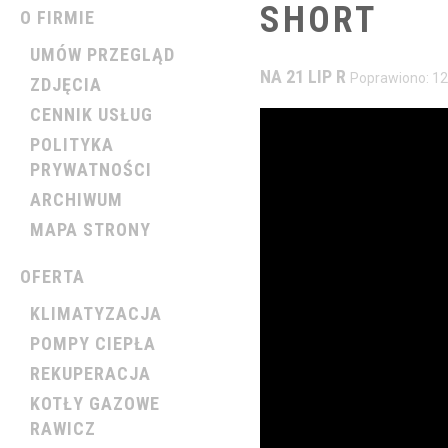
SHORT
O FIRMIE
UMÓW PRZEGLĄD
NA 21 LIP R
Poprawiono: 12
ZDJĘCIA
CENNIK USŁUG
POLITYKA
PRYWATNOŚCI
ARCHIWUM
MAPA STRONY
OFERTA
KLIMATYZACJA
POMPY CIEPŁA
REKUPERACJA
KOTŁY GAZOWE
RAWICZ