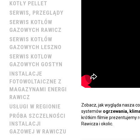
KOTŁY PELLET
SERWIS, PRZEGLĄDY
SERWIS KOTŁÓW
GAZOWYCH RAWICZ
SERWIS KOTŁÓW
GAZOWYCH LESZNO
SERWIS KOTLOW
GAZOWYCH GOSTYN
INSTALACJE
FOTOWOLTAICZNE Z
MAGAZYNAMI ENERGI
RAWICZ
Zobacz, jak wygląda nasza co
USŁUGI W REGIONIE
systemów
ogrzewania, klima
PRÓBA SZCZELNOŚCI
krótkim filmie prezentujemy r
INSTALACJI
Rawicza i okolic.
GAZOWEJ W RAWICZU