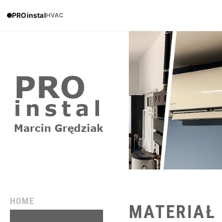
PROinstal
HVAC
HOME
MATERIAŁ
REALIZACJE