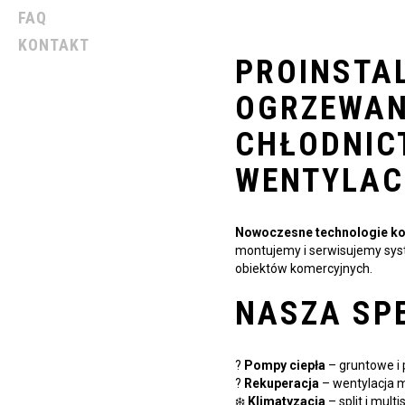
FAQ
KONTAKT
PROINSTA
OGRZEWAN
CHŁODNIC
WENTYLAC
Nowoczesne technologie ko
montujemy i serwisujemy sy
obiektów komercyjnych.
NASZA SP
?
Pompy ciepła
– gruntowe i
?
Rekuperacja
– wentylacja 
❄️
Klimatyzacja
– split i multi