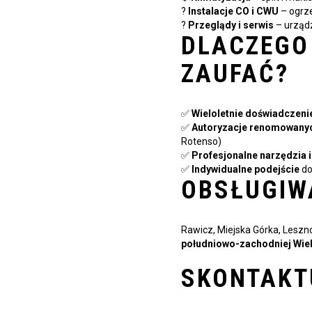
?
Instalacje CO i CWU
– ogrze
?️
Przeglądy i serwis
– urząd
DLACZEGO
ZAUFAĆ?
✅
Wieloletnie doświadczeni
✅
Autoryzacje renomowany
Rotenso)
✅
Profesjonalne narzędzia 
✅
Indywidualne podejście
do
OBSŁUGIW
Rawicz, Miejska Górka, Leszno
południowo-zachodniej Wie
SKONTAKTU