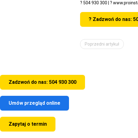
?
504 930 300
| ?
www.proinst
? Zadzwoń do nas: 5
Poprzedni artykuł
Zadzwoń do nas: 504 930 300
Umów przegląd online
Zapytaj o termin