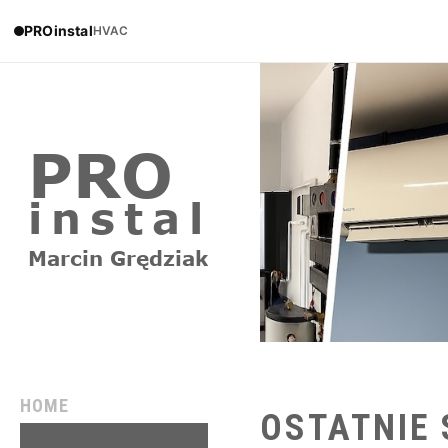
PROinstal
HVAC
HOME
OSTATNIE
REALIZACJE