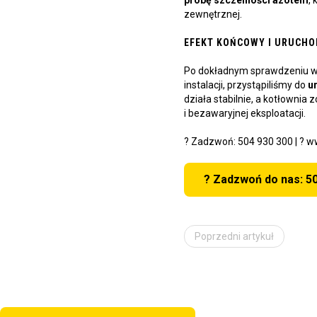
próbę szczelności azotem
,
zewnętrznej.
EFEKT KOŃCOWY I URUCHO
Po dokładnym sprawdzeniu ws
instalacji, przystąpiliśmy do
u
działa stabilnie, a kotłownia 
i bezawaryjnej eksploatacji.
?
Zadzwoń: 504 930 300
| ?
ww
? Zadzwoń do nas: 5
Poprzedni artykuł