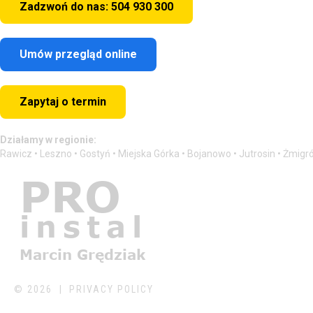
Zadzwoń do nas: 504 930 300
Umów przegląd online
Zapytaj o termin
Działamy w regionie:
Rawicz • Leszno • Gostyń • Miejska Górka • Bojanowo • Jutrosin • Żmigr
©
2026
PRIVACY POLICY