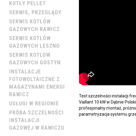
KOTŁY PELLET
SERWIS, PRZEGLĄDY
SERWIS KOTŁÓW
GAZOWYCH RAWICZ
SERWIS KOTŁÓW
GAZOWYCH LESZNO
SERWIS KOTLOW
GAZOWYCH GOSTYN
INSTALACJE
FOTOWOLTAICZNE Z
MAGAZYNAMI ENERGI
RAWICZ
Test szczelności instalacji f
Vaillant 10 kW w Dębnie Polsk
USŁUGI W REGIONIE
profesjonalny montaż, próżni
PRÓBA SZCZELNOŚCI
parametryzacja systemu grz
INSTALACJI
GAZOWEJ W RAWICZU