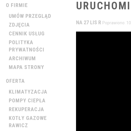
URUCHOMI
O FIRMIE
UMÓW PRZEGLĄD
NA 27 LIS R
Poprawiono: 10
ZDJĘCIA
CENNIK USŁUG
POLITYKA
PRYWATNOŚCI
ARCHIWUM
MAPA STRONY
OFERTA
KLIMATYZACJA
POMPY CIEPŁA
REKUPERACJA
KOTŁY GAZOWE
RAWICZ