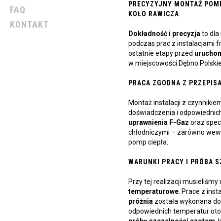
PRECYZYJNY MONTAŻ POMP
FAQ
KOŁO RAWICZA
KONTAKT
Dokładność i precyzja
to dla
podczas prac z instalacjami 
ostatnie etapy przed
uruchom
w miejscowości Dębno Polskie
PRACA ZGODNA Z PRZEPISA
Montaż instalacji z czynniki
doświadczenia i odpowiednich
uprawnienia F-Gaz
oraz spec
chłodniczymi – zarówno wewn
pomp ciepła.
WARUNKI PRACY I PRÓBA 
Przy tej realizacji musieliśm
temperaturowe
. Prace z ins
próżnia
została wykonana do
odpowiednich temperatur oto