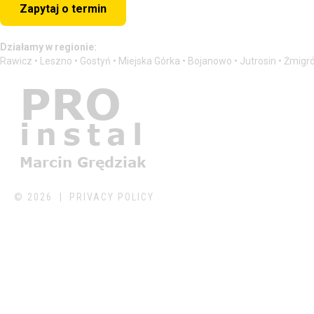
Zapytaj o termin
Działamy w regionie:
Rawicz • Leszno • Gostyń • Miejska Górka • Bojanowo • Jutrosin • Żmigr
©
2026
PRIVACY POLICY