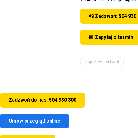
📲 Zadzwoń: 504 930
📅 Zapytaj o termin
Poprzedni artykuł
Zadzwoń do nas: 504 930 300
Umów przegląd online