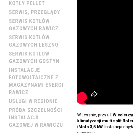
KOTŁY PELLET
SERWIS, PRZEGLĄDY
SERWIS KOTŁÓW
GAZOWYCH RAWICZ
SERWIS KOTŁÓW
GAZOWYCH LESZNO
SERWIS KOTLOW
GAZOWYCH GOSTYN
INSTALACJE
FOTOWOLTAICZNE Z
MAGAZYNAMI ENERGI
RAWICZ
USŁUGI W REGIONIE
PRÓBA SZCZELNOŚCI
W Lesznie, przy
ul. Wiecierz
INSTALACJI
klimatyzacji multi split Rot
GAZOWEJ W RAWICZU
iMoto 3,5 kW
. Instalacja obję
dziecięce.