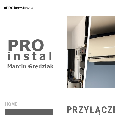
PROinstal
HVAC
HOME
PRZYŁĄCZ
REALIZACJE