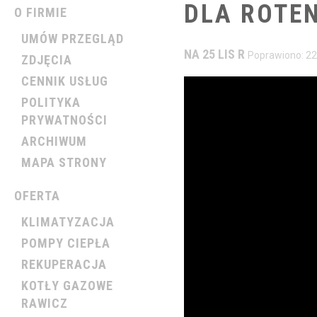
DLA
ROTE
O FIRMIE
UMÓW PRZEGLĄD
NA 25 LIS R
Poprawiono: 22
ZDJĘCIA
CENNIK USŁUG
POLITYKA
PRYWATNOŚCI
ARCHIWUM
MAPA STRONY
OFERTA
KLIMATYZACJA
POMPY CIEPŁA
REKUPERACJA
KOTŁY GAZOWE
RAWICZ