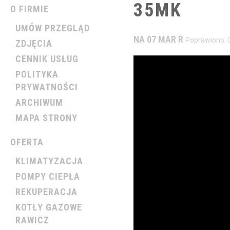
35MK
O FIRMIE
UMÓW PRZEGLĄD
NA 07 MAR R
Poprawiono: 
ZDJĘCIA
CENNIK USŁUG
POLITYKA
PRYWATNOŚCI
ARCHIWUM
MAPA STRONY
OFERTA
KLIMATYZACJA
POMPY CIEPŁA
REKUPERACJA
KOTŁY GAZOWE
RAWICZ