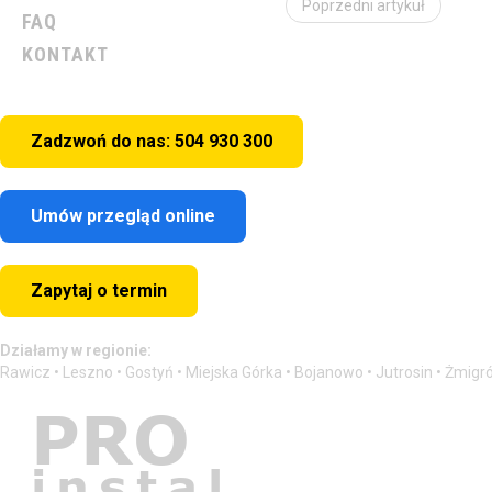
Poprzedni artykuł
FAQ
KONTAKT
Zadzwoń do nas: 504 930 300
Umów przegląd online
Zapytaj o termin
Działamy w regionie:
Rawicz • Leszno • Gostyń • Miejska Górka • Bojanowo • Jutrosin • Żmigr