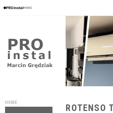
PROinstal
HVAC
HOME
ROTENSO
REALIZACJE