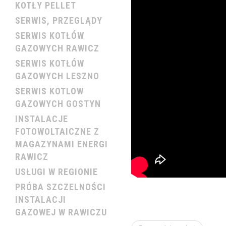
KOTŁY PELLET
SERWIS, PRZEGLĄDY
SERWIS KOTŁÓW
GAZOWYCH RAWICZ
SERWIS KOTŁÓW
GAZOWYCH LESZNO
SERWIS KOTLOW
GAZOWYCH GOSTYN
INSTALACJE
FOTOWOLTAICZNE Z
MAGAZYNAMI ENERGI
RAWICZ
USŁUGI W REGIONIE
PRÓBA SZCZELNOŚCI
INSTALACJI
GAZOWEJ W RAWICZU