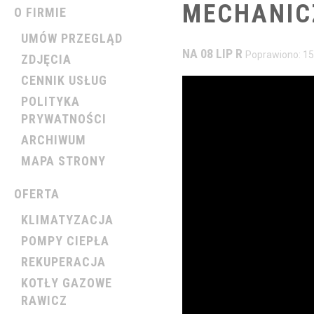
MECHANIC
O FIRMIE
UMÓW PRZEGLĄD
NA 08 LIP R
Poprawiono: 15
ZDJĘCIA
CENNIK USŁUG
POLITYKA
PRYWATNOŚCI
ARCHIWUM
MAPA STRONY
OFERTA
KLIMATYZACJA
POMPY CIEPŁA
REKUPERACJA
KOTŁY GAZOWE
RAWICZ