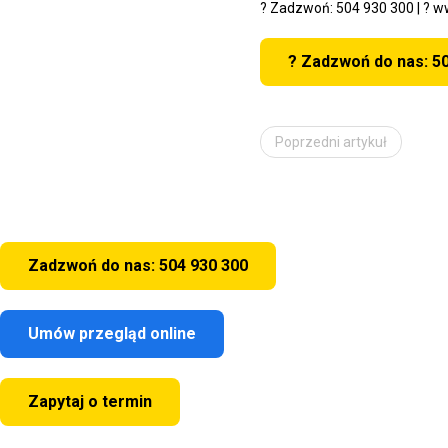
?
Zadzwoń: 504 930 300
| ?
ww
? Zadzwoń do nas: 5
Poprzedni artykuł
Zadzwoń do nas: 504 930 300
Umów przegląd online
Zapytaj o termin