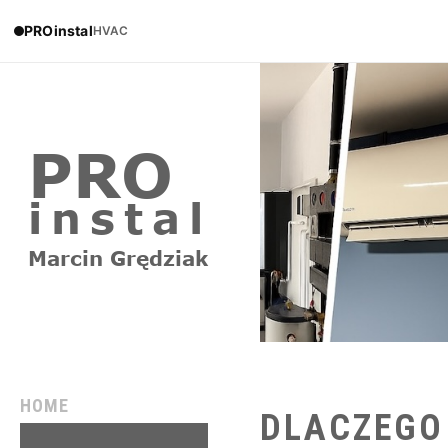
PROinstal
HVAC
HOME
DLACZEGO
REALIZACJE