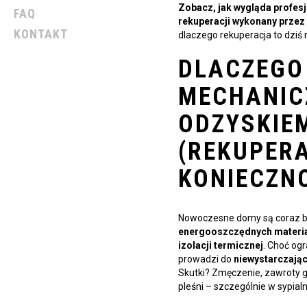
Zobacz, jak wygląda profes
FAQ
rekuperacji wykonany przez 
KONTAKT
dlaczego rekuperacja to dziś n
DLACZEGO
MECHANIC
ODZYSKIE
(REKUPERA
KONIECZN
Nowoczesne domy są coraz ba
energooszczędnych materi
izolacji termicznej
. Choć ogr
prowadzi do
niewystarczając
Skutki? Zmęczenie, zawroty gł
pleśni – szczególnie w sypialn