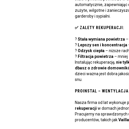
automatycznie, zapewniając 
zużyte, wilgotne i zanieczysz
garderoby i sypialni.
✅ ZALETY REKUPERACJI:
?
Stała wymiana powietrza
– 
?️
Lepszy sen i koncentracja
?
Odzysk ciepła
– niższe rac
?
Filtracja powietrza
– mniej 
Instalując rekuperację,
nie ty
dbasz o zdrowie domownik
dzieci ważna jest dobra jako
snu.
PROINSTAL – WENTYLACJA
Nasza firma od lat wykonuje p
rekuperacji
w domach jednor
Pracujemy na sprawdzonych
producentów, takich jak
Vaill