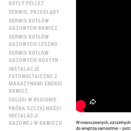
KOTŁY PELLET
SERWIS, PRZEGLĄDY
SERWIS KOTŁÓW
GAZOWYCH RAWICZ
SERWIS KOTŁÓW
GAZOWYCH LESZNO
SERWIS KOTLOW
GAZOWYCH GOSTYN
INSTALACJE
FOTOWOLTAICZNE Z
MAGAZYNAMI ENERGI
RAWICZ
USŁUGI W REGIONIE
PRÓBA SZCZELNOŚCI
INSTALACJI
GAZOWEJ W RAWICZU
W nowoczesnych, szczelnych 
do wnętrza samoistnie – potr