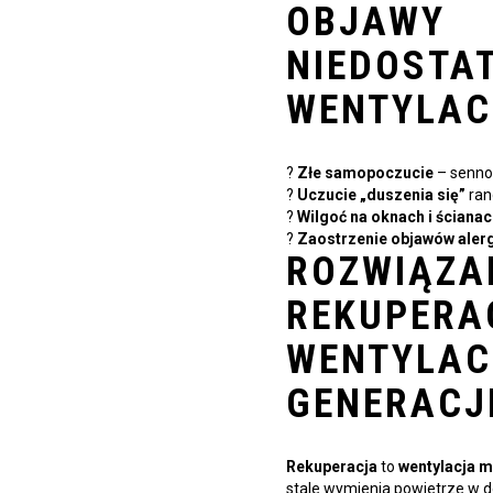
OBJAWY
NIEDOSTA
WENTYLAC
?
Złe samopoczucie
– sennoś
?️
Uczucie „duszenia się”
ran
?
Wilgoć na oknach i ściana
?
Zaostrzenie objawów alerg
ROZWIĄZA
REKUPERA
WENTYLAC
GENERACJ
Rekuperacja
to
wentylacja m
stale wymienia powietrze w d