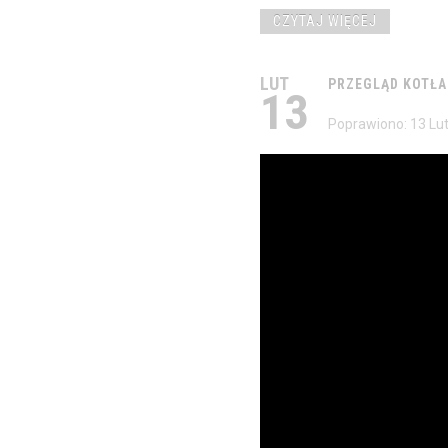
CZYTAJ WIĘCEJ
LUT
PRZEGLĄD
KOTŁA
13
Poprawiono: 13 Lu