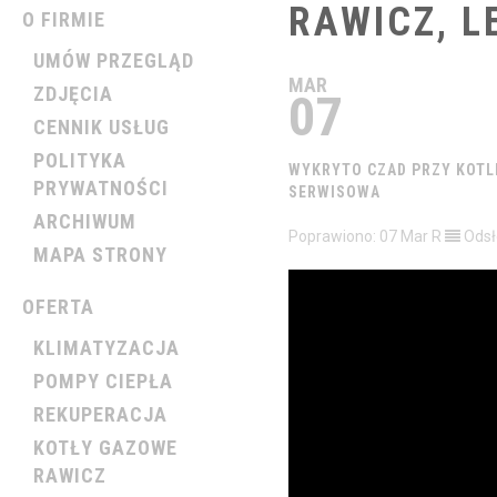
RAWICZ,
L
O FIRMIE
UMÓW PRZEGLĄD
MAR
ZDJĘCIA
07
CENNIK USŁUG
POLITYKA
WYKRYTO
CZAD
PRZY
KOTL
PRYWATNOŚCI
SERWISOWA
ARCHIWUM
Poprawiono: 07 Mar R
Odsł
MAPA STRONY
OFERTA
KLIMATYZACJA
POMPY CIEPŁA
REKUPERACJA
KOTŁY GAZOWE
RAWICZ