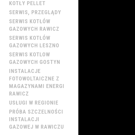
KOTŁY PELLET
SERWIS, PRZEGLĄDY
SERWIS KOTŁÓW
GAZOWYCH RAWICZ
SERWIS KOTŁÓW
GAZOWYCH LESZNO
SERWIS KOTLOW
GAZOWYCH GOSTYN
INSTALACJE
FOTOWOLTAICZNE Z
MAGAZYNAMI ENERGI
RAWICZ
USŁUGI W REGIONIE
PRÓBA SZCZELNOŚCI
INSTALACJI
GAZOWEJ W RAWICZU