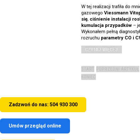
W tej realizacji trafiła do mn
gazowego
Viessmann Vito
się
,
ciśnienie instalacji ros
kumulacja przypadków
– j
Wykonałem pełną diagnosty
rozruchu
parametry CO i C
CZYTAJ WIĘCEJ
START
POPRZEDNI ARTYKUŁ
KONIEC
Zadzwoń do nas: 504 930 300
Umów przegląd online