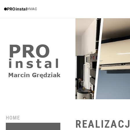
PROinstal
HVAC
HOME
REALIZAC
REALIZACJE