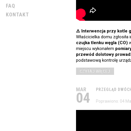
FAQ
KONTAKT
⚠️ Interwencja przy kotle
Właścicielka domu zgłosiła 
czujka tlenku węgla (CO)
w
miejscu wykonałem
pomiar
przewód dolotowy prowad
podstawową kontrolę urządz
CZYTAJ WIĘCEJ
MAR
PRZEGLĄD
DWÓC
04
Poprawiono: 04 Ma