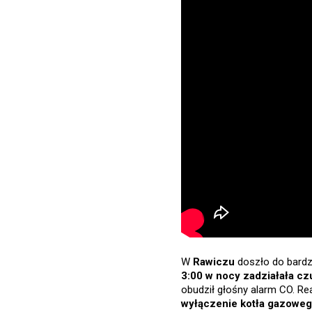
W
Rawiczu
doszło do bardz
3:00 w nocy zadziałała cz
obudził głośny alarm CO. Re
wyłączenie kotła gazowe