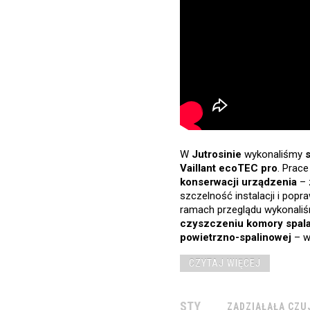
W
Jutrosinie
wykonaliśmy
Vaillant ecoTEC pro
. Prac
konserwacji urządzenia
– 
szczelność instalacji i pop
ramach przeglądu wykonali
czyszczeniu komory spala
powietrzno-spalinowej
– w
CZYTAJ WIĘCEJ
STY
ZADZIAŁAŁA
CZU