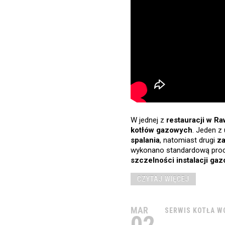
W jednej z
restauracji w R
kotłów gazowych
. Jeden z
spalania
, natomiast drugi
z
wykonano standardową proc
szczelności instalacji ga
CZYTAJ WIĘCEJ
MAR
SERWIS
KOTŁA
W
02