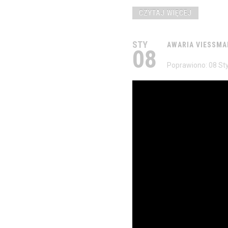
CZYTAJ WIĘCEJ
STY
AWARIA
VIESSMA
08
Poprawiono: 08 St