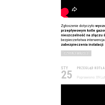
Zgłoszenie dotyczyło
wycz
przepływowym kotle gaz
nieszczelność na złączu
bezpieczeństwa interwencja
zabezpieczenia instalacji
.
CZYTAJ WIĘCEJ
STY
PRZEGLĄD
KOTŁA
25
Poprawiono: 09 Lu