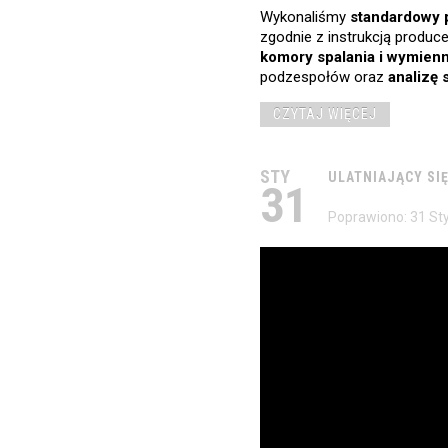
Wykonaliśmy
standardowy 
zgodnie z instrukcją produ
komory spalania i wymienn
podzespołów oraz
analizę 
CZYTAJ WIĘCEJ
STY
ULATNIAJĄCY
SI
31
Poprawiono: 31 St