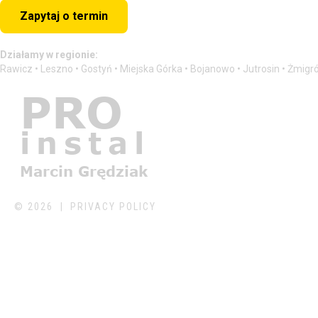
Zapytaj o termin
Działamy w regionie:
Rawicz • Leszno • Gostyń • Miejska Górka • Bojanowo • Jutrosin • Żmigr
©
2026
PRIVACY POLICY