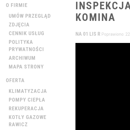
INSPEKCJ
O FIRMIE
KOMINA
UMÓW PRZEGLĄD
ZDJĘCIA
CENNIK USŁUG
NA 01 LIS R
Poprawiono: 22
POLITYKA
PRYWATNOŚCI
ARCHIWUM
MAPA STRONY
OFERTA
KLIMATYZACJA
POMPY CIEPŁA
REKUPERACJA
KOTŁY GAZOWE
RAWICZ