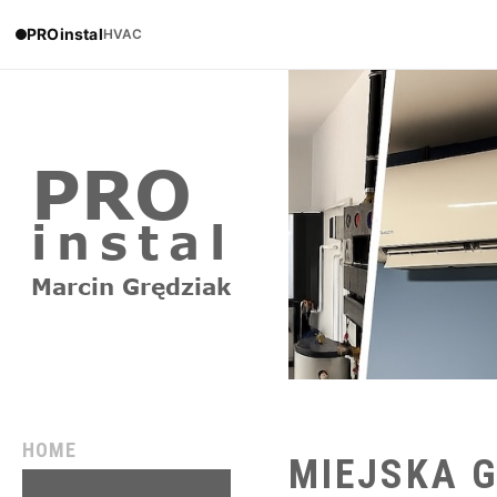
PROinstal
HVAC
HOME
MIEJSKA
REALIZACJE