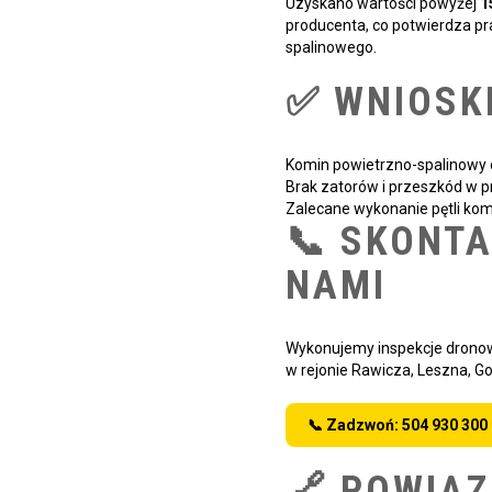
Uzyskano wartości powyżej
1
producenta, co potwierdza p
spalinowego.
✅ WNIOSK
Komin powietrzno-spalinowy 
Brak zatorów i przeszkód w p
Zalecane wykonanie pętli komp
📞 SKONTA
NAMI
Wykonujemy inspekcje dronowe
w rejonie Rawicza, Leszna, Gos
📞 Zadzwoń: 504 930 300
🔗 POWIĄZ