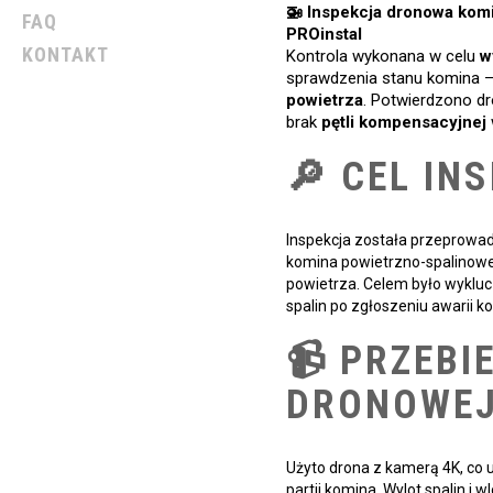
🚁 Inspekcja dronowa kom
FAQ
PROinstal
KONTAKT
Kontrola wykonana w celu
w
sprawdzenia stanu komina 
powietrza
. Potwierdzono d
brak
pętli kompensacyjnej
🔎 CEL IN
Inspekcja została przeprowa
komina powietrzno-spalinoweg
powietrza. Celem było wykl
spalin po zgłoszeniu awarii ko
📹 PRZEBI
DRONOWE
Użyto drona z kamerą 4K, co 
partii komina. Wylot spalin i w