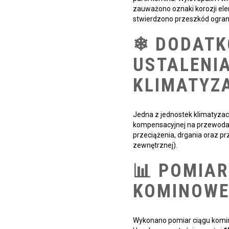
zauważono oznaki korozji ele
stwierdzono przeszkód ogran
❄ DODAT
USTALENIA
KLIMATYZ
Jedna z jednostek klimatyzacy
kompensacyjnej na przewoda
przeciążenia, drgania oraz pr
zewnętrznej).
📊 POMIAR
KOMINOW
Wykonano pomiar ciągu komin