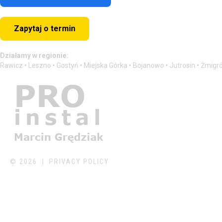
Zapytaj o termin
Działamy w regionie:
Rawicz • Leszno • Gostyń • Miejska Górka • Bojanowo • Jutrosin • Żmigr
©
2026
PRIVACY POLICY