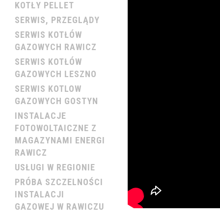
KOTŁY PELLET
SERWIS, PRZEGLĄDY
SERWIS KOTŁÓW
GAZOWYCH RAWICZ
SERWIS KOTŁÓW
GAZOWYCH LESZNO
SERWIS KOTLOW
GAZOWYCH GOSTYN
INSTALACJE
FOTOWOLTAICZNE Z
MAGAZYNAMI ENERGI
RAWICZ
USŁUGI W REGIONIE
PRÓBA SZCZELNOŚCI
INSTALACJI
GAZOWEJ W RAWICZU