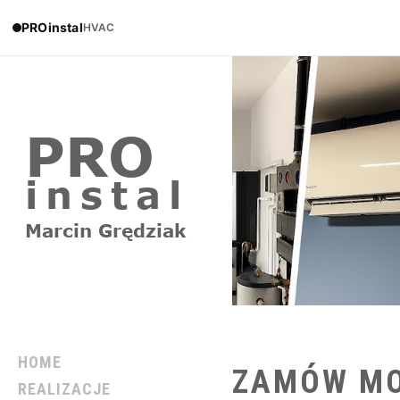
PROinstal
HVAC
HOME
ZAMÓW
M
REALIZACJE