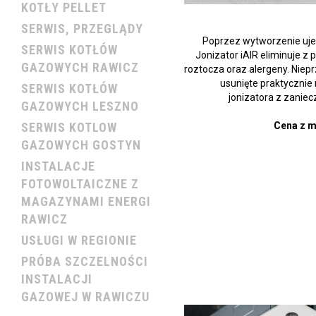
KOTŁY PELLET
SERWIS, PRZEGLĄDY
Poprzez wytworzenie uje
SERWIS KOTŁÓW
Jonizator iAIR eliminuje z 
GAZOWYCH RAWICZ
roztocza oraz alergeny. Niep
usunięte praktycznie
SERWIS KOTŁÓW
jonizatora z zani
GAZOWYCH LESZNO
SERWIS KOTLOW
Cena z m
GAZOWYCH GOSTYN
INSTALACJE
FOTOWOLTAICZNE Z
MAGAZYNAMI ENERGI
RAWICZ
USŁUGI W REGIONIE
PRÓBA SZCZELNOŚCI
INSTALACJI
GAZOWEJ W RAWICZU