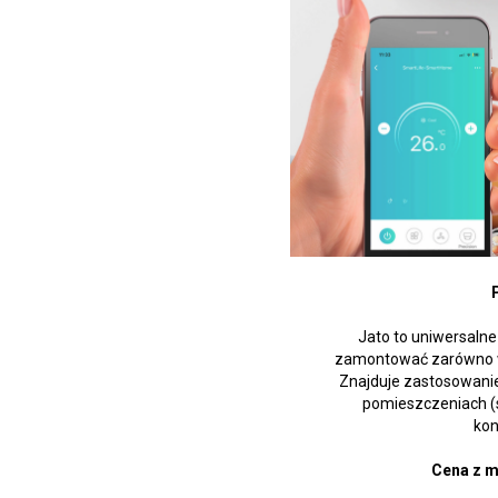
Jato to uniwersaln
zamontować zarówno w p
Znajduje zastosowani
pomieszczeniach (sa
kon
Cena z m