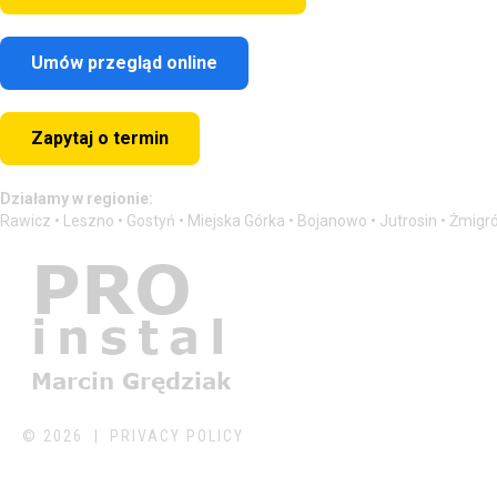
Umów przegląd online
Zapytaj o termin
Działamy w regionie:
Rawicz • Leszno • Gostyń • Miejska Górka • Bojanowo • Jutrosin • Żmigr
©
2026
PRIVACY POLICY