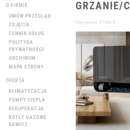
GRZANIE/
O FIRMIE
UMÓW PRZEGLĄD
Poprawiono: 07 Mar R
ZDJĘCIA
CENNIK USŁUG
POLITYKA
PRYWATNOŚCI
ARCHIWUM
MAPA STRONY
OFERTA
KLIMATYZACJA
POMPY CIEPŁA
REKUPERACJA
KOTŁY GAZOWE
RAWICZ