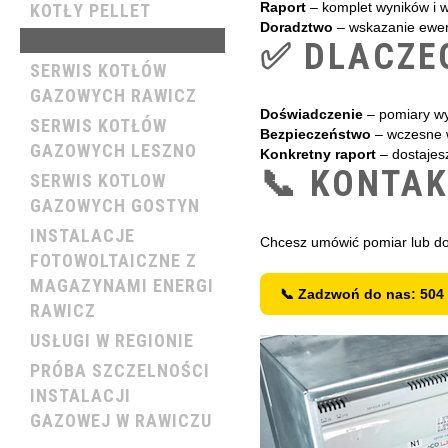
Raport
– komplet wyników i 
KOTŁY PELLET
Doradztwo
– wskazanie ewent
SERWIS, PRZEGLĄDY
✅ DLACZE
SERWIS KOTŁÓW
GAZOWYCH RAWICZ
Doświadczenie
– pomiary wy
SERWIS KOTŁÓW
Bezpieczeństwo
– wczesne w
GAZOWYCH LESZNO
Konkretny raport
– dostajesz
📞 KONTA
SERWIS KOTLOW
GAZOWYCH GOSTYN
INSTALACJE
Chcesz umówić pomiar lub dop
FOTOWOLTAICZNE Z
MAGAZYNAMI ENERGI
📞 Zadzwoń do nas: 504
RAWICZ
USŁUGI W REGIONIE
PRÓBA SZCZELNOŚCI
INSTALACJI
GAZOWEJ W RAWICZU