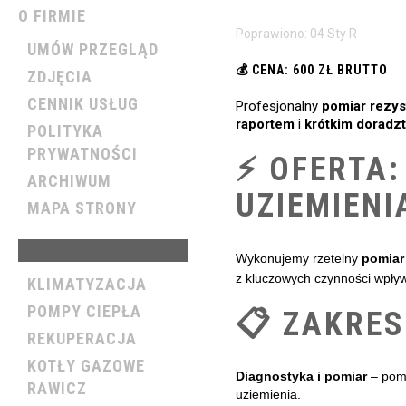
O FIRMIE
Poprawiono: 04 Sty R
UMÓW PRZEGLĄD
💰 CENA: 600 ZŁ BRUTTO
ZDJĘCIA
CENNIK USŁUG
Profesjonalny
pomiar rezys
raportem
i
krótkim dorad
POLITYKA
PRYWATNOŚCI
⚡ OFERTA:
ARCHIWUM
UZIEMIENI
MAPA STRONY
OFERTA
Wykonujemy rzetelny
pomiar 
z kluczowych czynności wpły
KLIMATYZACJA
POMPY CIEPŁA
📋 ZAKRES
REKUPERACJA
KOTŁY GAZOWE
Diagnostyka i pomiar
– pomi
RAWICZ
uziemienia.