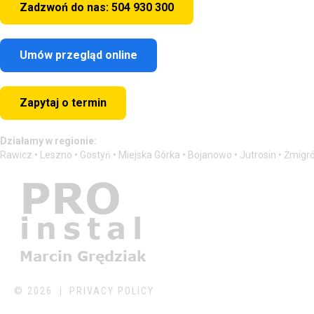
Zadzwoń do nas: 504 930 300
Umów przegląd online
Zapytaj o termin
Działamy w regionie:
Rawicz • Leszno • Gostyń • Miejska Górka • Bojanowo • Jutrosin • Żmigr
©
2026
PRIVACY POLICY