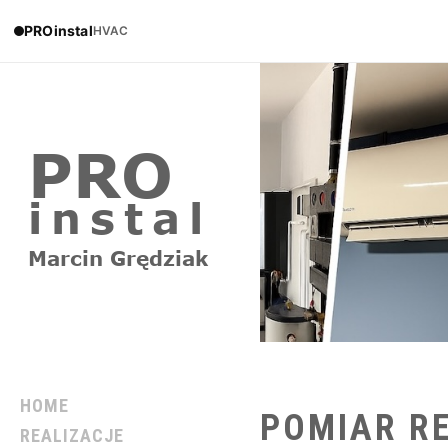
PROinstal
HVAC
HOME
POMIAR
R
REALIZACJE